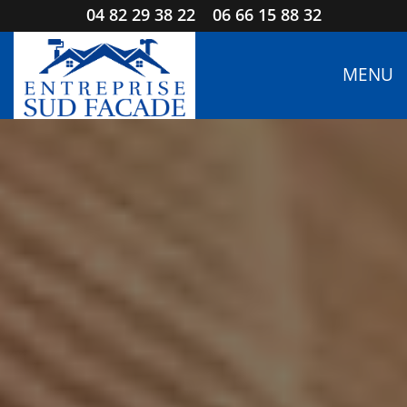
04 82 29 38 22
06 66 15 88 32
MENU