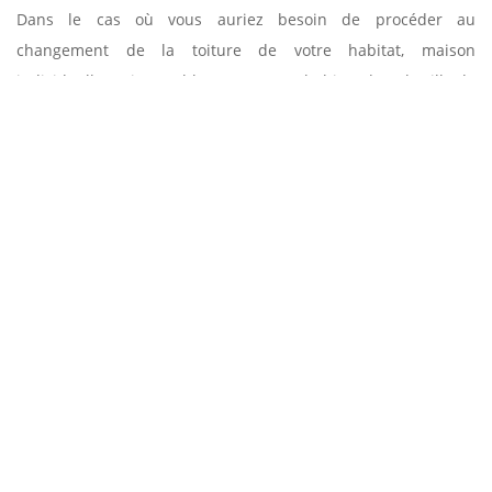
Dans le cas où vous auriez besoin de procéder au
changement de la toiture de votre habitat, maison
individuelle ou immeuble, et que vous habitez dans la ville de
Colombiers, n’hésitez pas à faire appel à l’entreprise
spécialiste Entreprise Sud facade. Nous sommes une équipe
de spécialistes expérimentés, équipée des matériels
adéquats pour le bon déroulement des opérations. De plus
en plus de propriétaires nous confient le changement de
toiture de leurs constructions du fait des multiples
recommandations de nos clients qui restent entièrement
satisfaits de nos prestations.
MOMENT DE CHANGER LA TUILE AVEC DIVERS
TRAVAUX
La prévention des problèmes ultérieurs au-delà du simple
remplacement, il est essentiel d'anticiper et de prévenir les