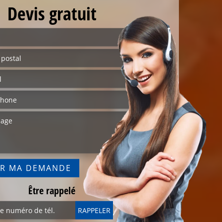
Devis gratuit
Être rappelé