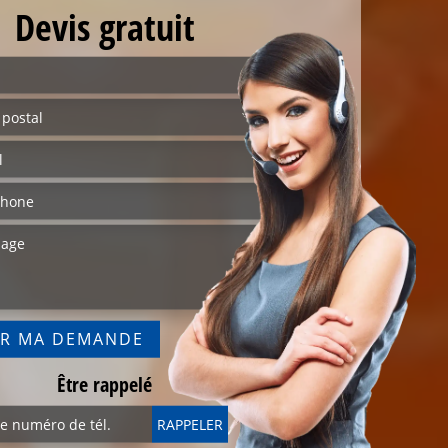
Devis gratuit
Être rappelé