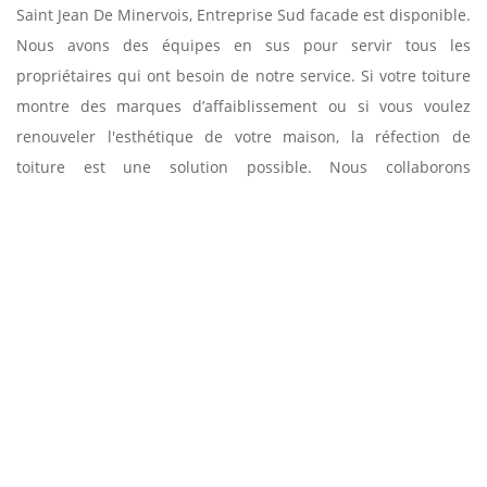
Saint Jean De Minervois, Entreprise Sud facade est disponible.
Nous avons des équipes en sus pour servir tous les
propriétaires qui ont besoin de notre service. Si votre toiture
montre des marques d’affaiblissement ou si vous voulez
renouveler l'esthétique de votre maison, la réfection de
toiture est une solution possible. Nous collaborons
strictement avec vous pour comprendre vos attentes et
concevoir une solution selon vos recommandations.
DEVIS DE TRAVAUX DE COUVERTURE GRATUIT
CHEZ ENTREPRISE SUD FACADE
Pour établir un devis des prestations relatives aux travaux de
toiture, des informations sur le projet sont nécessaires
comme le matériau utilisé, la dimension de la couverture,
l’accessibilité au chantier et bien d’autres informations. Dans
la ville de Saint Jean De Minervois, chez Entreprise Sud