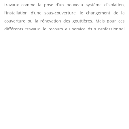
travaux comme la pose d’un nouveau système d’isolation,
l’installation d’une sous-couverture, le changement de la
couverture ou la rénovation des gouttières. Mais pour ces
différents travaux, le recours au service d’un professionnel
est obligatoire. Il est le seul à déterminer avec précision
l’ampleur des dégâts sur la toiture et les travaux à effectuer.
Avec la compétence et la rigueur que dispose l’équipe de la
société Entreprise Sud facade, elle est en mesure de vous
fournir une analyse complète et une rénovation impeccable
de votre toiture à Soubes.
QUALITÉ À MOINDRE PRIX POUR LES TRAVAUX
DE RÉPARATION DE TOITURE CHEZ ENTREPRISE
SUD FACADE
Notre société Entreprise Sud facade est experte en réparation
de toiture, quel que soit le matériau utilisé que ce soit du