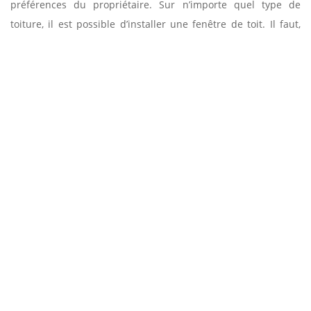
préférences du propriétaire. Sur n’importe quel type de
toiture, il est possible d’installer une fenêtre de toit. Il faut,
cependant, déterminer quel type de fenêtre est le plus
adapté à votre toiture. Notre entreprise Entreprise Sud
facade peut vous accompagner tout le long de votre projet,
depuis la conception jusqu’à l’installation de votre fenêtre de
toit en passant par le choix des matériaux adaptés.
L’ENTREPRISE ENTREPRISE SUD FACADE,
SPÉCIALISTE DE LA POSE D’OUVERTURE DE TOIT
Quelles que soient la dimension ou la nature des ouvertures
de toit, celles-ci doivent optimiser l’éclairage des combles.
Tout comme la toiture, les fenêtres de toit doivent disposer
d’une parfaite étanchéité pour assurer son rôle dans la
protection de votre maison. Intégrées à la toiture, les fenêtres
de toit doivent empêcher l’infiltration d’eau. Dotée d’un savoir-