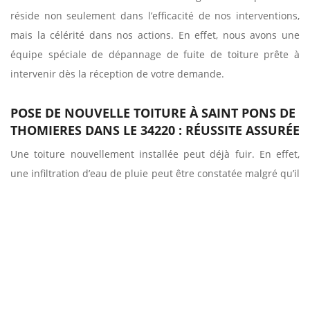
réside non seulement dans l’efficacité de nos interventions,
mais la célérité dans nos actions. En effet, nous avons une
équipe spéciale de dépannage de fuite de toiture prête à
intervenir dès la réception de votre demande.
POSE DE NOUVELLE TOITURE À SAINT PONS DE
THOMIERES DANS LE 34220 : RÉUSSITE ASSURÉE
Une toiture nouvellement installée peut déjà fuir. En effet,
une infiltration d’eau de pluie peut être constatée malgré qu’il
s’agisse d’une toiture fraîchement posée. Ceci peut être dû à
l’incompatibilité de la pente du toit et les tuiles posées. En
effet, des techniques spécifiques et des recommandations
d’installation du fabricant sont à mettre en œuvre lors de la
pose de celle-ci telle le respect du minimum de degré
d’inclinaison de la toiture. Pour un choix judicieux du
matériau et une pose réussie de la toiture, fiez-vous à