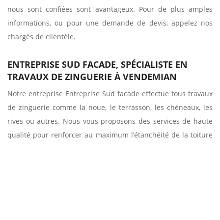
nous sont confiées sont avantageux. Pour de plus amples
informations, ou pour une demande de devis, appelez nos
chargés de clientèle.
ENTREPRISE SUD FACADE, SPÉCIALISTE EN
TRAVAUX DE ZINGUERIE À VENDEMIAN
Notre entreprise Entreprise Sud facade effectue tous travaux
de zinguerie comme la noue, le terrasson, les chéneaux, les
rives ou autres. Nous vous proposons des services de haute
qualité pour renforcer au maximum l’étanchéité de la toiture
en permettant un bon écoulement des eaux de ruissellement.
Si vous habitez à Vendemian dans le 34230, faites appel à
notre équipe qualifiée pour un résultat hors du commun.
Pour plus d’informations concernant nos prestations,
n’hésitez pas à nous contacter par téléphone ou par mail ou
en allant directement dans notre bureau.