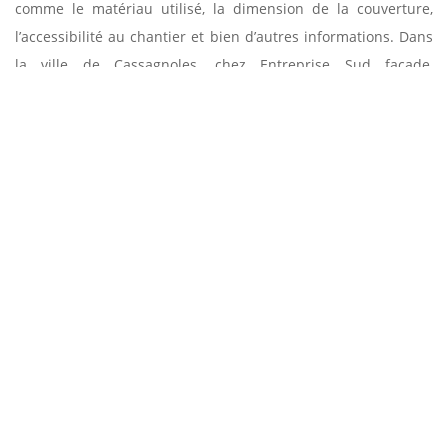
comme le matériau utilisé, la dimension de la couverture,
l’accessibilité au chantier et bien d’autres informations. Dans
la ville de Cassagnoles, chez Entreprise Sud facade,
entreprise couvreur, le devis est dérivé d’une étude
minutieuse incluant selon le cas une descente sur terrain et
de la prise en compte des besoins du client. Il est donc
détaillé et personnalisé, mais reste toutefois gratuit. N’hésitez
pas à nous contacter pour plus d’informations.