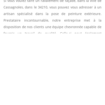
Si vous voulez faire un ravalement de façade, dans la ville de
Cassagnoles, dans le 34210, vous pouvez vous adresser à un
artisan spécialisé dans la pose de peinture extérieure.
Prestataire incontournable, notre entreprise met à la
disposition de nos clients une équipe chevronnée capable de
fournir un travail de qualité. Celle-ci peut également
appliquer des enduits en plus de la peinture. Vous voulez
avoir plus d’informations sur nos prestations ? Contactez-
nous aux heures de bureau. Nous serons ravis de répondre à
toutes vos questions.