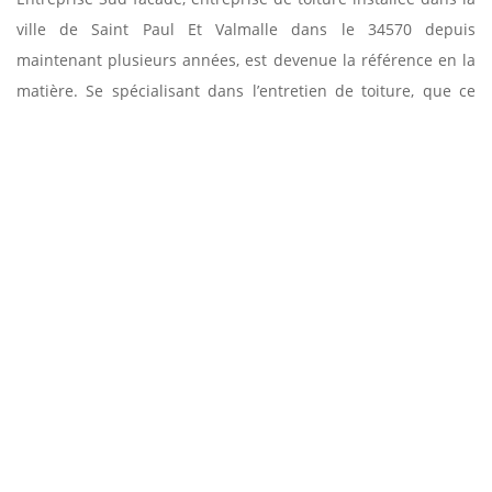
ville de Saint Paul Et Valmalle dans le 34570 depuis
maintenant plusieurs années, est devenue la référence en la
matière. Se spécialisant dans l’entretien de toiture, que ce
soit ponctuel ou continu, nous avons des compétences
acquises de nos nombreuses années d’exercice. De plus en
plus de propriétaires nous confient l’entretien de leurs
toitures à cause de la bonne qualité de nos services. Pour un
devis de notre entreprise de toiture à Saint Paul Et Valmalle,
n’hésitez pas à nous contacter.