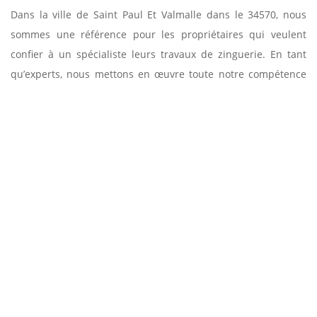
Dans la ville de Saint Paul Et Valmalle dans le 34570, nous
sommes une référence pour les propriétaires qui veulent
confier à un spécialiste leurs travaux de zinguerie. En tant
qu’experts, nous mettons en œuvre toute notre compétence
et notre savoir-faire pour assurer votre satisfaction. Grâce à la
technicité de notre équipe, votre toiture conservera son
intégrité et vous ne rencontrerez jamais de fuite dans votre
couverture grâce à un travail minutieux et de qualité. Si vous
voulez découvrir nos réalisations, visitez notre site web.
LE MEILLEUR ARTISAN ZINGUEUR ENTREPRISE
SUD FACADE POUR UNE VÉRIFICATION
PROFESSIONNELLE CONTINUE
Un suivi ininterrompu à une période donné est un point
essentiel en ce qui concerne les travaux de zinguerie. Nos
professionnels de la zinguerie couverture en Saint Paul Et