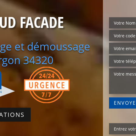
SUD FACADE
yage et démoussage
argon 34320
SATIONS