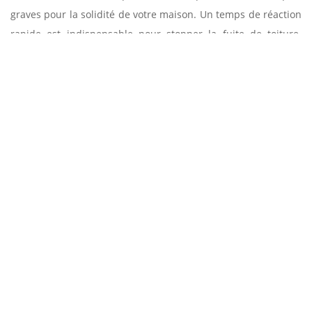
graves pour la solidité de votre maison. Un temps de réaction
rapide est indispensable pour stopper la fuite de toiture.
Toutefois, identifier la source de fuite n’est pas facile parce
que les signes de manifestation de la fuite ne sont pas
forcément les origines de l’infiltration d’eau. Pour pouvoir
réagir à temps et procéder à la réparation de la toiture pour
préserver son étanchéité, faites appel à l’entreprise pour de
fuite de toiture Entreprise Sud facade à Margon