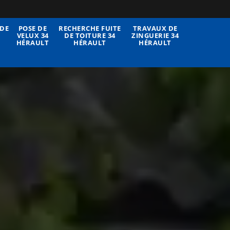
DE
POSE DE
RECHERCHE FUITE
TRAVAUX DE
VELUX 34
DE TOITURE 34
ZINGUERIE 34
HÉRAULT
HÉRAULT
HÉRAULT