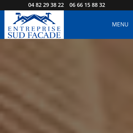
04 82 29 38 22
06 66 15 88 32
MENU