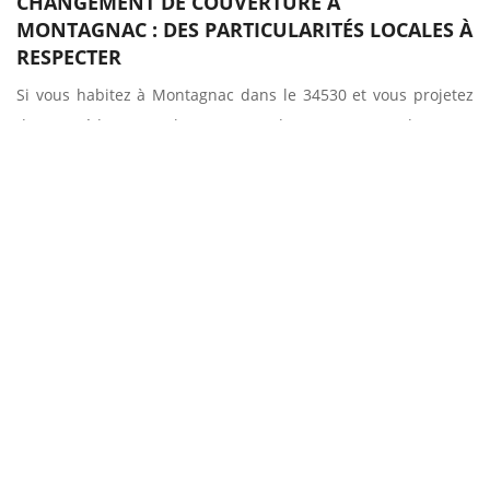
CHANGEMENT DE COUVERTURE À
MONTAGNAC : DES PARTICULARITÉS LOCALES À
RESPECTER
Si vous habitez à Montagnac dans le 34530 et vous projetez
de procéder au changement de couverture de votre
construction, que vous soyez un particulier ou un
professionnel, faites connaissance des règles locales en
vigueur. En effet, des particularités régionales sont à
respecter notamment si votre immobilier se situe dans une
partie classée zone de protection du patrimoine architectural.
Pour faire les démarches à votre place et vous épargner des
vas et viens dans les différents services, confiez cette
démarche administrative à l’équipe expérimentée de
Entreprise Sud facade.