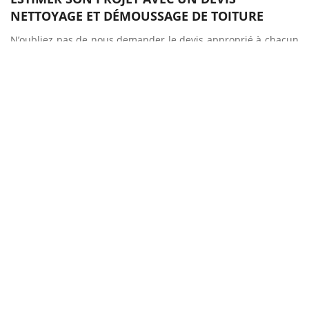
NETTOYAGE ET DÉMOUSSAGE DE TOITURE
N’oubliez pas de nous demander le devis approprié à chacun
de vos projets de mise en propreté de toit. Nous veillons
toujours à répondre au plus vite quel que soit le contenu du
projet et l’envergure des travaux. Entreprise Sud facade est
votre sérieux Couvreur nettoyage et démoussage de toiture
en Montagnac 34530 sur qui vous pouvez compter. Nous
donnons suite à votre demande d’estimation dans les plus
brefs délais. Comptez sur nos professionnels du toit qui ne
vous duperont jamais.